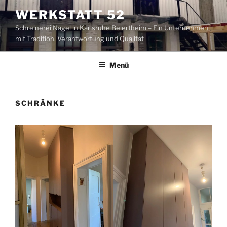
Zum
WERKSTATT 52
Inhalt
Schreinerei Nagel in Karlsruhe Beiertheim – Ein Unternehmen
springen
mit Tradition, Verantwortung und Qualität
Menü
SCHRÄNKE