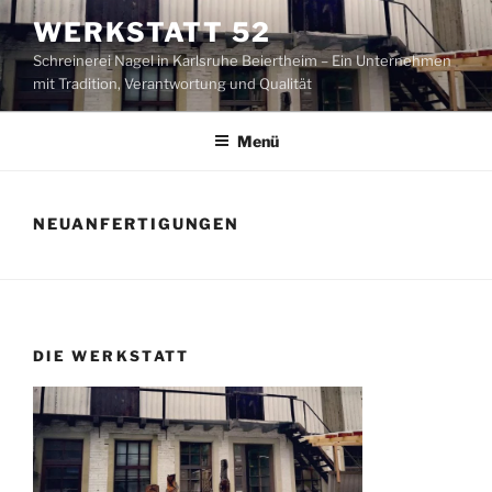
Zum
WERKSTATT 52
Inhalt
Schreinerei Nagel in Karlsruhe Beiertheim – Ein Unternehmen
springen
mit Tradition, Verantwortung und Qualität
Menü
NEUANFERTIGUNGEN
DIE WERKSTATT